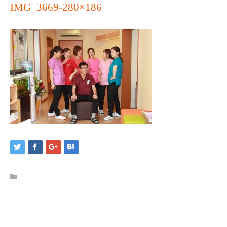
IMG_3669-280×186