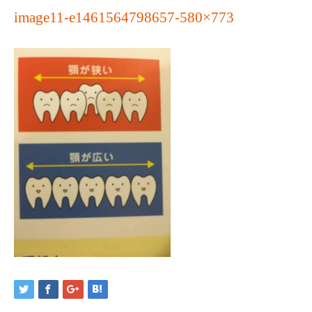
image11-e1461564798657-580×773