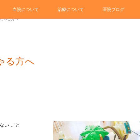
当院について
治療について
医院ブログ
しゃる方へ
ゃる方へ
ない…”と