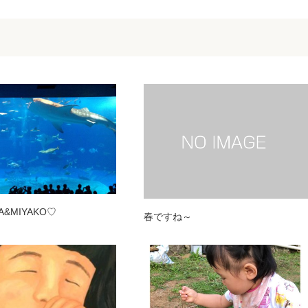
A&MIYAKO♡
春ですね～