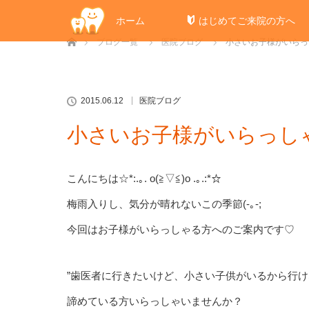
ホーム
はじめてご来院の方へ
ホーム
ブログ一覧
医院ブログ
小さいお子様がいらっ
2015.06.12
医院ブログ
小さいお子様がいらっし
こんにちは☆*:.｡. o(≧▽≦)o .｡.:*☆
梅雨入りし、気分が晴れないこの季節(-｡-;
今回はお子様がいらっしゃる方へのご案内です♡
”歯医者に行きたいけど、小さい子供がいるから行け
諦めている方いらっしゃいませんか？